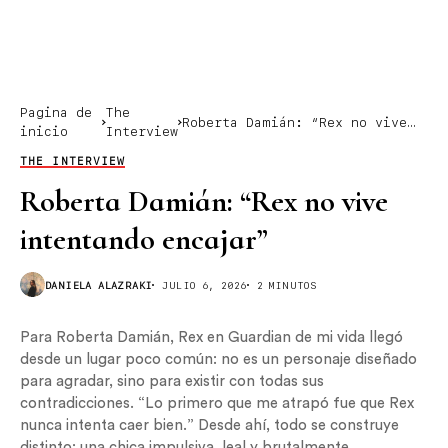
Pagina de
The
Roberta Damián: “Rex no vive
inicio
Interview
intentando encajar”
THE INTERVIEW
Roberta Damián: “Rex no vive
intentando encajar”
DANIELA ALAZRAKI
JULIO 6, 2026
2 MINUTOS
Para Roberta Damián, Rex en Guardian de mi vida llegó
desde un lugar poco común: no es un personaje diseñado
para agradar, sino para existir con todas sus
contradicciones. “Lo primero que me atrapó fue que Rex
nunca intenta caer bien.” Desde ahí, todo se construye
distinto: una chica impulsiva, leal y brutalmente