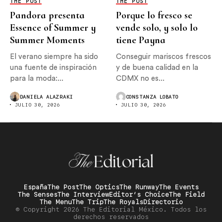
THE POST
THE POST
Pandora presenta
Porque lo fresco se
Essence of Summer y
vende solo, y solo lo
Summer Moments
tiene Payna
El verano siempre ha sido
Conseguir mariscos frescos
una fuente de inspiración
y de buena calidad en la
para la moda:...
CDMX no es...
DANIELA ALAZRAKI
CONSTANZA LOBATO
JULIO 30, 2026
JULIO 30, 2026
España
The Post
The Optics
The Runway
The Events
The Senses
The Interview
Editor’s Choice
The Field
The Menu
The Trip
The Royals
Directorio
© Copyright 2026 The Editorial México. Todos los
derechos reservados