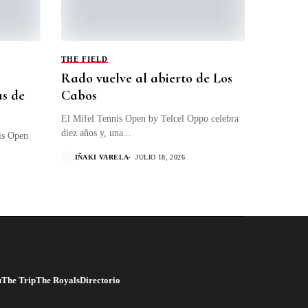
THE FIELD
Rado vuelve al abierto de Los
as de
Cabos
El Mifel Tennis Open by Telcel Oppo celebra
diez años y, una...
is Open
IÑAKI VARELA
JULIO 18, 2026
u
The Trip
The Royals
Directorio