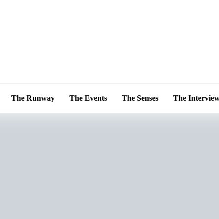
The Runway
The Events
The Senses
The Intervie