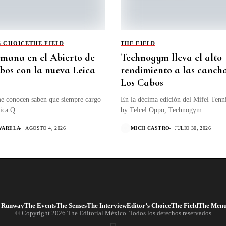
S CHOICE
THE FIELD
THE FIELD
mana en el Abierto de
Technogym lleva el alto
bos con la nueva Leica
rendimiento a las canch
Los Cabos
e conocen saben que siempre cargo
En la décima edición del Mifel Tenn
ica Q...
by Telcel Oppo, Technogym...
 VARELA
AGOSTO 4, 2026
MICH CASTRO
JULIO 30, 2026
 Runway
The Events
The Senses
The Interview
Editor’s Choice
The Field
The Men
© Copyright 2026 The Editorial México. Todos los derechos reservados