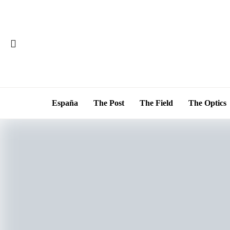
España
The Post
The Field
The Optics