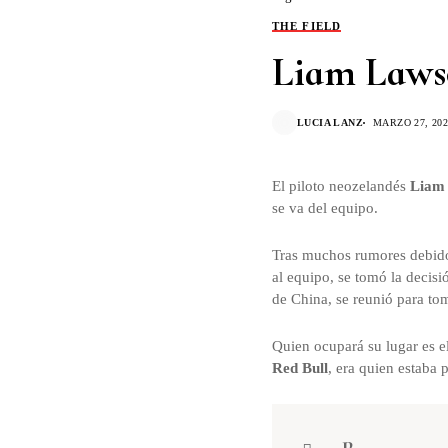
THE FIELD
Liam Lawso
LUCIA LANZ
MARZO 27, 202
El piloto neozelandés
Liam
se va del equipo.
Tras muchos rumores debido 
al equipo, se tomó la decis
de China, se reunió para to
Quien ocupará su lugar es e
Red Bull
, era quien estaba