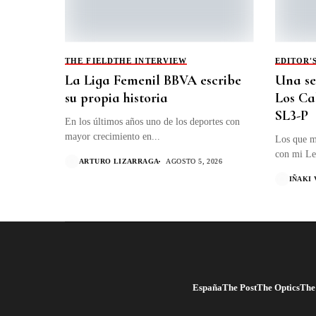
THE FIELD
THE INTERVIEW
EDITOR'
La Liga Femenil BBVA escribe
Una se
su propia historia
Los Ca
SL3-P
En los últimos años uno de los deportes con
mayor crecimiento en...
Los que m
con mi Le
ARTURO LIZARRAGA
AGOSTO 5, 2026
IÑAKI
España
The Post
The Optics
The