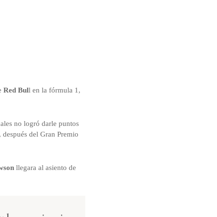
de
Red Bul
l en la fórmula 1,
ales no logró darle puntos
, después del Gran Premio
wson
llegara al asiento de