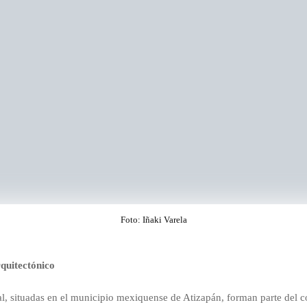
Foto: Iñaki Varela
quitectónico
l, situadas en el municipio mexiquense de Atizapán, forman parte del c