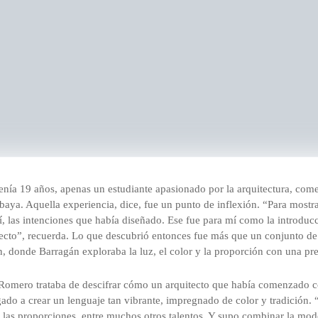
a 19 años, apenas un estudiante apasionado por la arquitectura, comen
aya. Aquella experiencia, dice, fue un punto de inflexión. “Para mostrar
, las intenciones que había diseñado. Ese fue para mí como la introducc
ecto”, recuerda. Lo que descubrió entonces fue más que un conjunto de 
, donde Barragán exploraba la luz, el color y la proporción con una prec
 Romero trataba de descifrar cómo un arquitecto que había comenzado c
gado a crear un lenguaje tan vibrante, impregnado de color y tradición.
n las proporciones, entre muchos otros talentos. Y supo combinar la mode