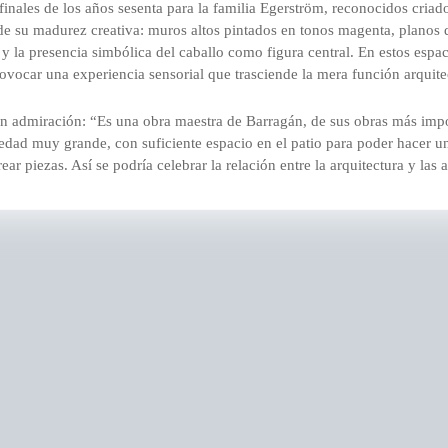
inales de los años sesenta para la familia Egerström, reconocidos criado
 de su madurez creativa: muros altos pintados en tonos magenta, planos 
 y la presencia simbólica del caballo como figura central. En estos espaci
ovocar una experiencia sensorial que trasciende la mera función arquite
on admiración: “Es una obra maestra de Barragán, de sus obras más imp
iedad muy grande, con suficiente espacio en el patio para poder hacer u
r piezas. Así se podría celebrar la relación entre la arquitectura y las a