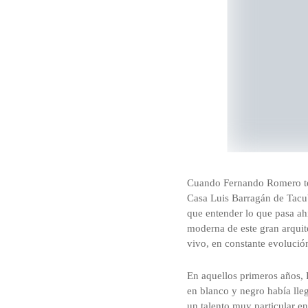
Cuando Fernando Romero tení
Casa Luis Barragán de Tacub
que entender lo que pasa ahí
moderna de este gran arquit
vivo, en constante evolución
En aquellos primeros años,
en blanco y negro había lle
un talento muy particular e