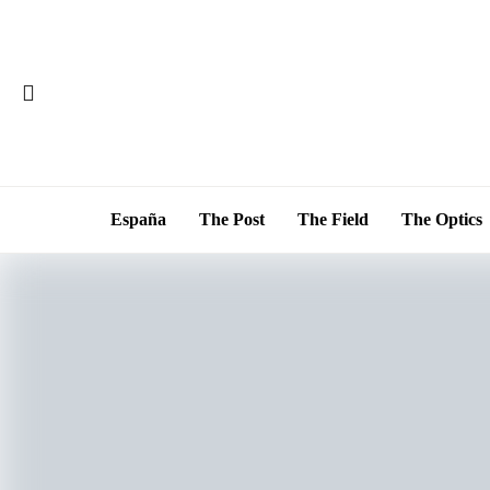
España
The Post
The Field
The Optics