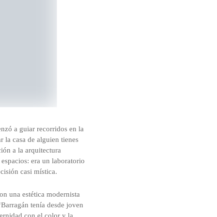
zó a guiar recorridos en la
 la casa de alguien tienes
ión a la arquitectura
espacios: era un laboratorio
isión casi mística.
on una estética modernista
 “Barragán tenía desde joven
rnidad con el color y la