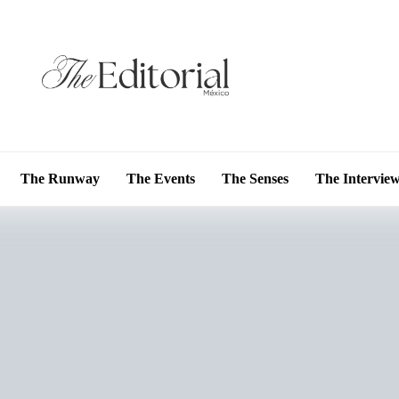
The Runway
The Events
The Senses
The Intervie