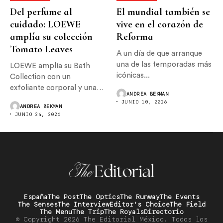
Del perfume al
El mundial también se
cuidado: LOEWE
vive en el corazón de
amplía su colección
Reforma
Tomato Leaves
A un día de que arranque
una de las temporadas más
LOEWE amplía su Bath
icónicas...
Collection con un
exfoliante corporal y una
ANDREA BEKMAN
crema...
JUNIO 10, 2026
ANDREA BEKMAN
JUNIO 24, 2026
España
The Post
The Optics
The Runway
The Events
The Senses
The Interview
Editor’s Choice
The Field
The Menu
The Trip
The Royals
Directorio
© Copyright 2026 The Editorial México. Todos los