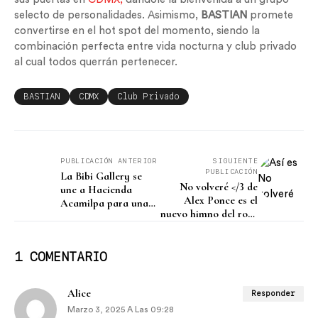
selecto de personalidades. Asimismo,
BASTIAN
promete
convertirse en el hot spot del momento, siendo la
combinación perfecta entre vida nocturna y club privado
al cual todos querrán pertenecer.
BASTIAN
CDMX
Club Privado
PUBLICACIÓN ANTERIOR
SIGUIENTE
PUBLICACIÓN
La Bibi Gallery se
No volveré </3 de
une a Hacienda
Alex Ponce es el
Acamilpa para una
nuevo himno del rock
experiencia única
latino para quienes
tenemos el corazón
partido
1 COMENTARIO
Alice
Responder
Marzo 3, 2025 A Las 09:28