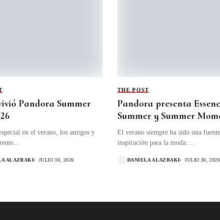
T
THE POST
 vivió Pandora Summer
Pandora presenta Essenc
026
Summer y Summer Mome
special en el verano, los amigos y
El verano siempre ha sido una fuent
rente...
inspiración para la moda:...
LA ALAZRAKI
JULIO 30, 2026
DANIELA ALAZRAKI
JULIO 30, 202