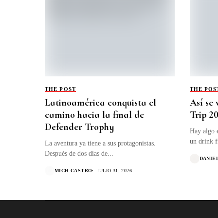
THE POST
THE POS
Latinoamérica conquista el
Así se
camino hacia la final de
Trip 2
Defender Trophy
Hay algo e
un drink f
La aventura ya tiene a sus protagonistas.
Después de dos días de...
DANIE
MICH CASTRO
JULIO 31, 2026