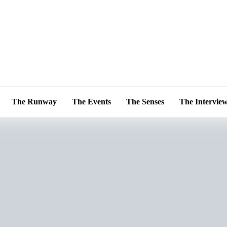
The Runway
The Events
The Senses
The Intervie