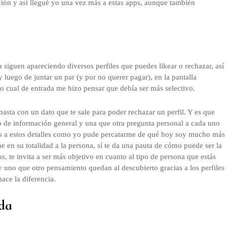
ción y así llegué yo una vez más a estas apps, aunque también
la siguen apareciendo diversos perfiles que puedes likear o rechazar, así
uego de juntar un par (y por no querer pagar), en la pantalla
 lo cual de entrada me hizo pensar que debía ser más selectivo.
basta con un dato que te sale para poder rechazar un perfil. Y es que
io de información general y una que otra pregunta personal a cada uno
ias a estos detalles como yo pude percatarme de qué hoy soy mucho más
e en su totalidad a la persona, sí te da una pauta de cómo puede ser la
, te invita a ser más objetivo en cuanto al tipo de persona que estás
 y uno que otro pensamiento quedan al descubierto gracias a los perfiles
ace la diferencia.
ada