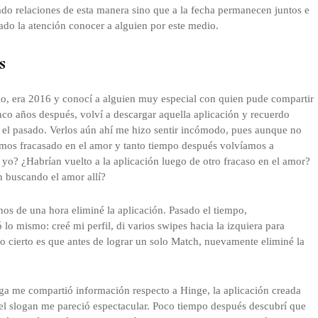
ado relaciones de esta manera sino que a la fecha permanecen juntos e
mado la atención conocer a alguien por este medio.
s
ilo, era 2016 y conocí a alguien muy especial con quien pude compartir
nco años después, volví a descargar aquella aplicación y recuerdo
 el pasado. Verlos aún ahí me hizo sentir incómodo, pues aunque no
amos fracasado en el amor y tanto tiempo después volvíamos a
o? ¿Habrían vuelto a la aplicación luego de otro fracaso en el amor?
n buscando el amor allí?
os de una hora eliminé la aplicación. Pasado el tiempo,
lo mismo: creé mi perfil, di varios swipes hacia la izquiera para
lo cierto es que antes de lograr un solo Match, nuevamente eliminé la
a me compartió información respecto a Hinge, la aplicación creada
el slogan me pareció espectacular. Poco tiempo después descubrí que