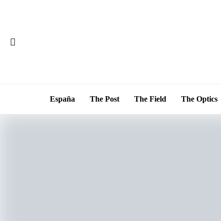
España
The Post
The Field
The Optics