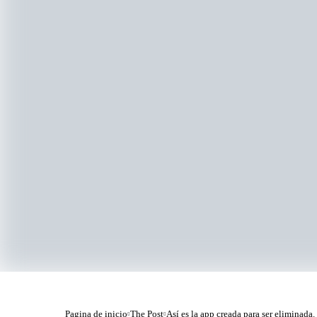
Pagina de inicio
The Post
Así es la app creada para ser eliminada