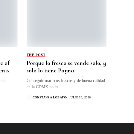
THE POST
e of
Porque lo fresco se vende solo, y
nts
solo lo tiene Payna
e de
Conseguir mariscos frescos y de buena calidad
en la CDMX no es...
6
CONSTANZA LOBATO
JULIO 30, 2026