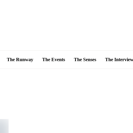
The Runway
The Events
The Senses
The Intervie