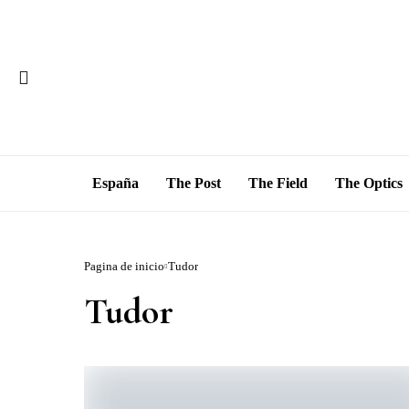
España
The Post
The Field
The Optics
Pagina de inicio
Tudor
Tudor