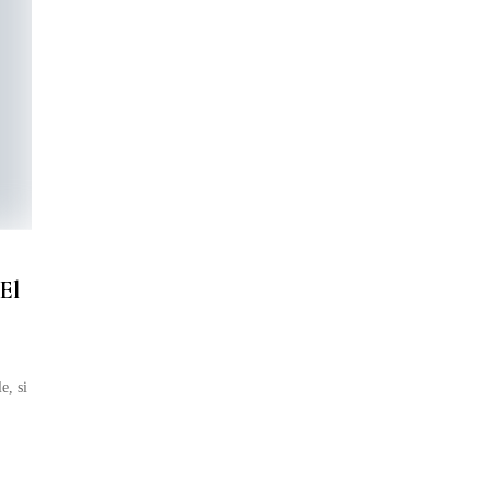
El
e, si