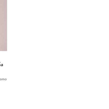
ía
 como