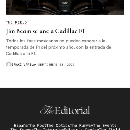
THE FIELD
Jim Beam se une a Cadillac F1
Todos los fans mexicanos no pueden esperar a la
temporada de F1 del próximo año, con la entrada de
Cadillac a la F1...
IÑAKI VARELA
SEPTIEMBRE 23, 2025
España
The Post
The Optics
The Runway
The Events
The Senses
The Interview
Editor’s Choice
The Field