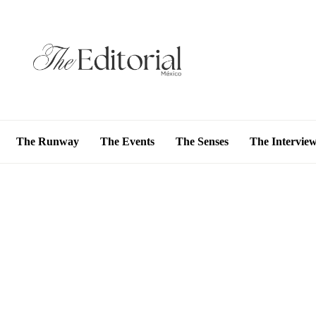
The Runway
The Events
The Senses
The Intervie