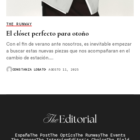
THE RUNWAY
El clóset perfecto para otoño
Con el fin de verano ante nosotros, es inevitable empezar
a buscar estas nuevas piezas que nos acompañaran en el
cambio de estación....
CONSTANZA LOBATO
AGOSTO 11, 2025
España
The Post
The Optics
The Runway
The Events
The Senses
The Interview
Editor’s Choice
The Field