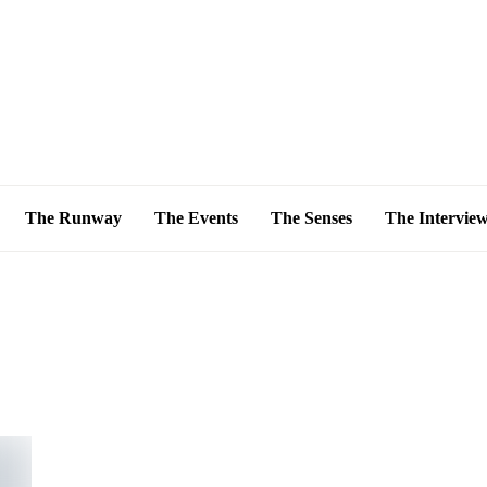
The Runway
The Events
The Senses
The Intervie