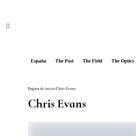
España
The Post
The Field
The Optics
Pagina de inicio
Chris Evans
Chris Evans