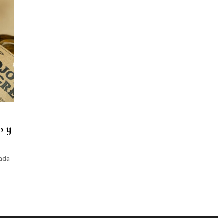
o y
Nada