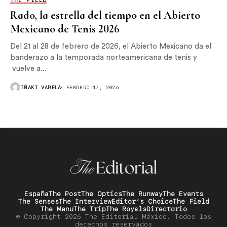
THE FIELD
Rado, la estrella del tiempo en el Abierto
Mexicano de Tenis 2026
Del 21 al 28 de febrero de 2026, el Abierto Mexicano da el
banderazo a la temporada norteamericana de tenis y
vuelve a...
IÑAKI VARELA
FEBRERO 17, 2026
España
The Post
The Optics
The Runway
The Events
The Senses
The Interview
Editor’s Choice
The Field
The Menu
The Trip
The Royals
Directorio
© Copyright 2026 The Editorial México. Todos los
derechos reservados