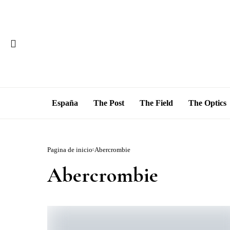
España
The Post
The Field
The Optics
Pagina de inicio
Abercrombie
Abercrombie