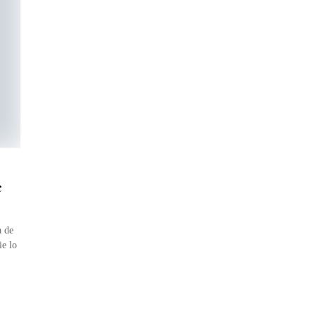
e
a de
ie lo