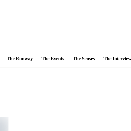
The Runway
The Events
The Senses
The Intervie