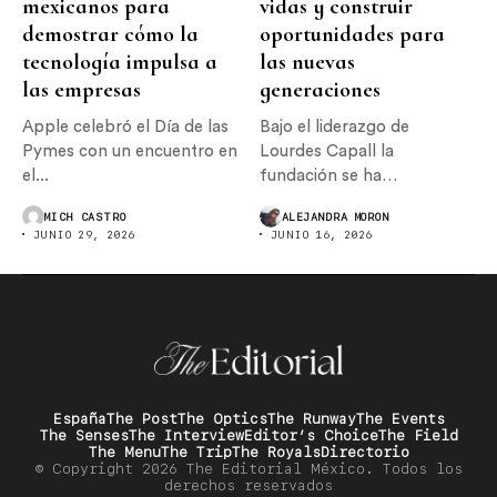
mexicanos para
vidas y construir
demostrar cómo la
oportunidades para
tecnología impulsa a
las nuevas
las empresas
generaciones
Apple celebró el Día de las
Bajo el liderazgo de
Pymes con un encuentro en
Lourdes Capall la
el...
fundación se ha
consolidado como...
MICH CASTRO
ALEJANDRA MORON
JUNIO 29, 2026
JUNIO 16, 2026
España
The Post
The Optics
The Runway
The Events
The Senses
The Interview
Editor’s Choice
The Field
The Menu
The Trip
The Royals
Directorio
© Copyright 2026 The Editorial México. Todos los
derechos reservados