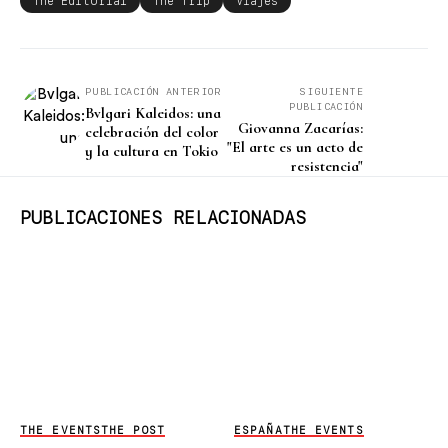
The Editorial
The Trip
Viajes
PUBLICACIÓN ANTERIOR
SIGUIENTE
PUBLICACIÓN
Bvlgari Kaleidos: una
Giovanna Zacarías:
celebración del color
"El arte es un acto de
y la cultura en Tokio
resistencia"
PUBLICACIONES RELACIONADAS
THE EVENTS
THE POST
ESPAÑA
THE EVENTS