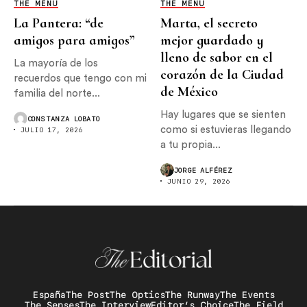
THE MENU
THE MENU
La Pantera: “de
Marta, el secreto
amigos para amigos”
mejor guardado y
lleno de sabor en el
La mayoría de los
corazón de la Ciudad
recuerdos que tengo con mi
de México
familia del norte...
Hay lugares que se sienten
CONSTANZA LOBATO
como si estuvieras llegando
JULIO 17, 2026
a tu propia...
JORGE ALFÉREZ
JUNIO 29, 2026
España
The Post
The Optics
The Runway
The Events
The Senses
The Interview
Editor’s Choice
The Field