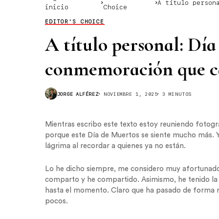
A título person
inicio
Choice
siente más
EDITOR'S CHOICE
A título personal: Dí
conmemoración que ca
JORGE ALFÉREZ
NOVIEMBRE 1, 2025
3 MINUTOS
Mientras escribo este texto estoy reuniendo fotogr
porque este Día de Muertos se siente mucho más. Y
lágrima al recordar a quienes ya no están.
Lo he dicho siempre, me considero muy afortunado p
comparto y he compartido. Asimismo, he tenido la 
hasta el momento. Claro que ha pasado de forma na
pocos.