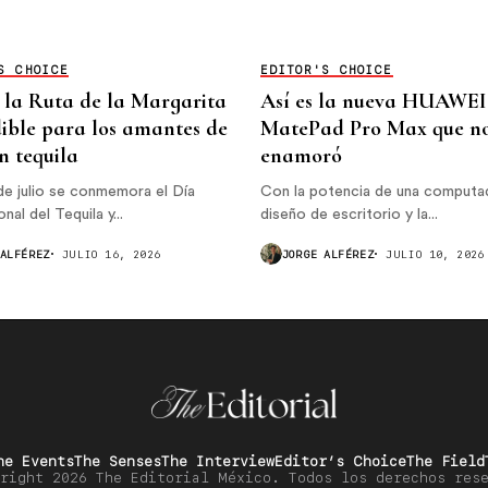
S CHOICE
EDITOR'S CHOICE
s la Ruta de la Margarita
Así es la nueva HUAWEI
ible para los amantes de
MatePad Pro Max que n
n tequila
enamoró
de julio se conmemora el Día
Con la potencia de una computad
nal del Tequila y...
diseño de escritorio y la...
 ALFÉREZ
JULIO 16, 2026
JORGE ALFÉREZ
JULIO 10, 2026
he Events
The Senses
The Interview
Editor’s Choice
The Field
right 2026 The Editorial México. Todos los derechos res