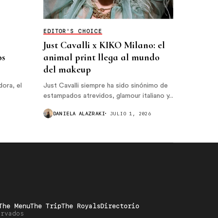
EDITOR'S CHOICE
Just Cavalli x KIKO Milano: el
os
animal print llega al mundo
del makeup
ora, el
Just Cavalli siempre ha sido sinónimo de
estampados atrevidos, glamour italiano y...
DANIELA ALAZRAKI
JULIO 1, 2026
The Menu
The Trip
The Royals
Directorio
ervados