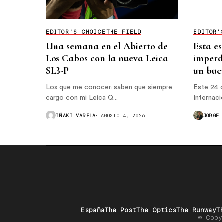
EDITOR'S CHOICE
THE FIELD
EDITOR'
Una semana en el Abierto de
Esta e
Los Cabos con la nueva Leica
imperd
SL3-P
un bue
Los que me conocen saben que siempre
Este 24 
cargo con mi Leica Q...
Internacio
IÑAKI VARELA
AGOSTO 4, 2026
JORGE
España
The Post
The Optics
The Runway
T
© Copy