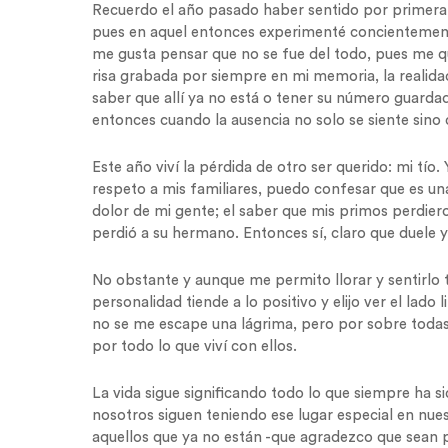
Recuerdo el año pasado haber sentido por primera
pues en aquel entonces experimenté concientemente
me gusta pensar que no se fue del todo, pues me que
risa grabada por siempre en mi memoria, la realidad 
saber que allí ya no está o tener su número guardad
entonces cuando la ausencia no solo se siente sino 
Este año viví la pérdida de otro ser querido: mi tí
respeto a mis familiares, puedo confesar que es u
dolor de mi gente; el saber que mis primos perdie
perdió a su hermano. Entonces sí, claro que duele 
No obstante y aunque me permito llorar y sentirlo t
personalidad tiende a lo positivo y elijo ver el lado 
no se me escape una lágrima, pero por sobre todas 
por todo lo que viví con ellos.
La vida sigue significando todo lo que siempre ha 
nosotros siguen teniendo ese lugar especial en nue
aquellos que ya no están -que agradezco que sea